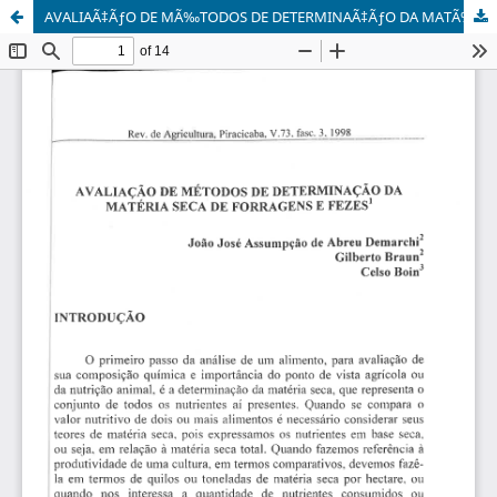
AVALIAÃ‡ÃƒO DE MÃ‰TODOS DE DETERMINAÃ‡ÃƒO DA MATÃ‰RIA SECA DE FORRAGENS E FEZES