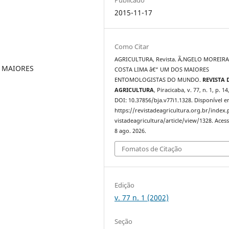
2015-11-17
Como Citar
AGRICULTURA, Revista. Ã‚NGELO MOREIRA
S MAIORES
COSTA LIMA â€“ UM DOS MAIORES
ENTOMOLOGISTAS DO MUNDO.
REVISTA 
AGRICULTURA
, Piracicaba, v. 77, n. 1, p. 14
DOI: 10.37856/bja.v77i1.1328. Disponível e
https://revistadeagricultura.org.br/index
vistadeagricultura/article/view/1328. Aces
8 ago. 2026.
Fomatos de Citação
Edição
v. 77 n. 1 (2002)
Seção