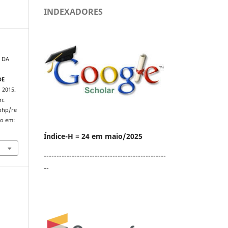
INDEXADORES
 DA
DE
, 2015.
m:
.php/re
so em:
Índice-H = 24 em maio/2025
------------------------------------------------
--