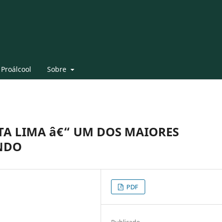
 Proálcool
Sobre
TA LIMA â€“ UM DOS MAIORES
NDO
PDF
Publicado