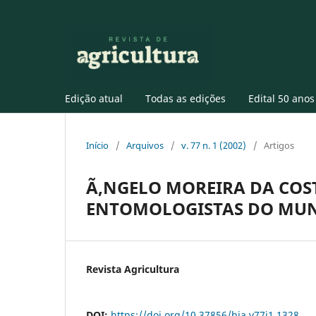
Edição atual
Todas as edições
Edital 50 anos
Início
/
Arquivos
/
v. 77 n. 1 (2002)
/
Artigos
Ã‚NGELO MOREIRA DA COS
ENTOMOLOGISTAS DO MU
Revista Agricultura
DOI:
https://doi.org/10.37856/bja.v77i1.1328