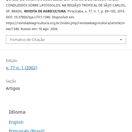
CONDUZIDOS SOBRE LATOSSOLOS, NA REGIÃƒO TROPICAL DE SÃƒO CARLOS,
SP, BRASIL.
REVISTA DE AGRICULTURA
, Piracicaba, v. 77, n. 1, p. 89–102, 2015.
DOI: 10.37856/bja.v77i1.1340. Disponível em:
https://revistadeagricultura.org.br/index.php/revistadeagricultura/article/vi
ew/1340. Acesso em: 10 ago. 2026.
Fomatos de Citação
Edição
v. 77 n. 1 (2002)
Seção
Artigos
Idioma
English
Português (Brasil)