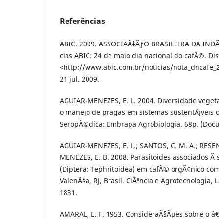
Referências
ABIC. 2009. ASSOCIAÃ‡ÃƒO BRASILEIRA DA IND
cias ABIC: 24 de maio dia nacional do cafÃ©. Di
<http://www.abic.com.br/noticias/nota_dncafe_
21 jul. 2009.
AGUIAR-MENEZES, E. L. 2004. Diversidade veget
o manejo de pragas em sistemas sustentÃ¡veis d
SeropÃ©dica: Embrapa Agrobiologia. 68p. (Docu
AGUIAR-MENEZES, E. L.; SANTOS, C. M. A.; RESENDE
MENEZES, E. B. 2008. Parasitoides associados Ã 
(Diptera: Tephritoidea) em cafÃ© orgÃ¢nico co
ValenÃ§a, RJ, Brasil. CiÃªncia e Agrotecnologia, L
1831.
AMARAL, E. F. 1953. ConsideraÃ§Ãµes sobre o â