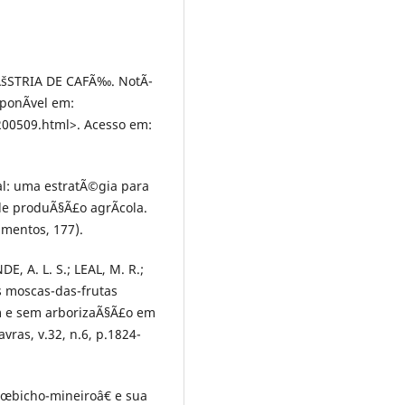
ÃšSTRIA DE CAFÃ‰. NotÃ­
sponÃ­vel em:
200509.html>. Acesso em:
al: uma estratÃ©gia para
e produÃ§Ã£o agrÃ­cola.
mentos, 177).
, A. L. S.; LEAL, M. R.;
s moscas-das-frutas
m e sem arborizaÃ§Ã£o em
avras, v.32, n.6, p.1824-
€œbicho-mineiroâ€ e sua