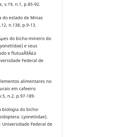
 v.19, n.1, p.85-92.
ca do estado de Minas
12, n.138, p.9-13.
Ãµes do bicho-mineiro do
Lyonetiidae) e seus
udo e flutuaÃ§Ã£o
iversidade Federal de
uplementos alimentares no
urais em cafeeiro
.5, n.2, p.97-189.
a biologia do bicho-
pidoptera: Lyonetiidae).
- Universidade Federal de