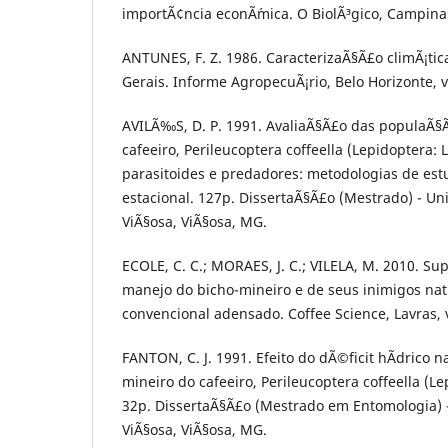
importÃ¢ncia econÃ´mica. O BiolÃ³gico, Campinas,
ANTUNES, F. Z. 1986. CaracterizaÃ§Ã£o climÃ¡ti
Gerais. Informe AgropecuÃ¡rio, Belo Horizonte, v.
AVILÃ‰S, D. P. 1991. AvaliaÃ§Ã£o das populaÃ§
cafeeiro, Perileucoptera coffeella (Lepidoptera: 
parasitoides e predadores: metodologias de est
estacional. 127p. DissertaÃ§Ã£o (Mestrado) - Un
ViÃ§osa, ViÃ§osa, MG.
ECOLE, C. C.; MORAES, J. C.; VILELA, M. 2010. S
manejo do bicho-mineiro e de seus inimigos nat
convencional adensado. Coffee Science, Lavras, v
FANTON, C. J. 1991. Efeito do dÃ©ficit hÃ­drico n
mineiro do cafeeiro, Perileucoptera coffeella (Le
32p. DissertaÃ§Ã£o (Mestrado em Entomologia) 
ViÃ§osa, ViÃ§osa, MG.