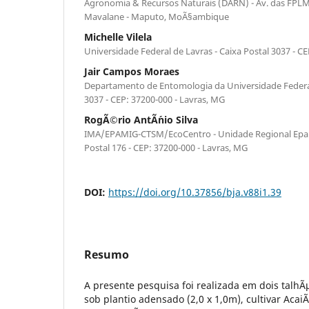
Agronomia & Recursos Naturais (DARN) - Av. das FPLM,
Mavalane - Maputo, MoÃ§ambique
Michelle Vilela
Universidade Federal de Lavras - Caixa Postal 3037 - C
Jair Campos Moraes
Departamento de Entomologia da Universidade Federal 
3037 - CEP: 37200-000 - Lavras, MG
RogÃ©rio AntÃ´nio Silva
IMA/EPAMIG-CTSM/EcoCentro - Unidade Regional Epami
Postal 176 - CEP: 37200-000 - Lavras, MG
DOI:
https://doi.org/10.37856/bja.v88i1.39
Resumo
A presente pesquisa foi realizada em dois talhÃ
sob plantio adensado (2,0 x 1,0m), cultivar Acai