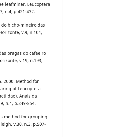
fee leafminer, Leucoptera
7, n.4, p.421-432.
co do bicho-mineiro das
orizonte, v.9, n.104,
 das pragas do cafeeiro
rizonte, v.19, n.193,
 S. 2000. Method for
earing of Leucoptera
netiidae). Anais da
9, n.4, p.849-854.
sis method for grouping
leigh, v.30, n.3, p.507-