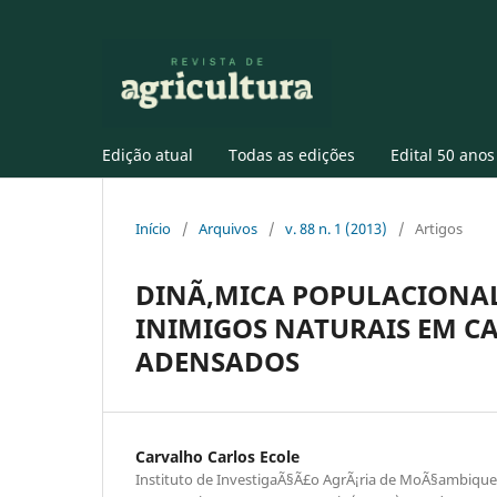
Edição atual
Todas as edições
Edital 50 anos
Início
/
Arquivos
/
v. 88 n. 1 (2013)
/
Artigos
DINÃ‚MICA POPULACIONAL
INIMIGOS NATURAIS EM C
ADENSADOS
Carvalho Carlos Ecole
Instituto de InvestigaÃ§Ã£o AgrÃ¡ria de MoÃ§ambique