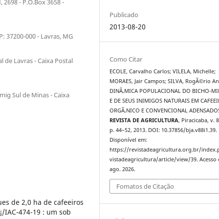
 2698 - P.O.Box 3658 -
Publicado
2013-08-20
EP: 37200-000 - Lavras, MG
Como Citar
de Lavras - Caixa Postal
ECOLE, Carvalho Carlos; VILELA, Michelle;
MORAES, Jair Campos; SILVA, RogÃ©rio Ant
DINÃ‚MICA POPULACIONAL DO BICHO-MI
g Sul de Minas - Caixa
E DE SEUS INIMIGOS NATURAIS EM CAFEE
ORGÃ‚NICO E CONVENCIONAL ADENSADO
REVISTA DE AGRICULTURA
, Piracicaba, v. 8
p. 44–52, 2013. DOI: 10.37856/bja.v88i1.39.
Disponível em:
https://revistadeagricultura.org.br/index
vistadeagricultura/article/view/39. Acesso 
ago. 2026.
Fomatos de Citação
µes de 2,0 ha de cafeeiros
Ã¡/IAC-474-19 : um sob