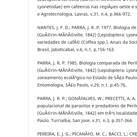
Lyonetiidae) em cafeeiros nas regiÃµes oeste e 
e Agrotecnologia, Lavras, v.31, n.4, p.966-972.
NANTES, J. F. D.; PARRA, J. R. P. 1977. Biologia d
(GuÃ©rin-MÃ¨nÃ©ville, 1842) (Lepidoptera: Lyone
variedades de cafÃ© (Coffea spp.). Anais da So
Brasil, Jaboticabal, v.6, n.1, p.156-163.
PARRA, J. R. P. 1985. Biologia comparada de Peri
(GuÃ©rin-MÃ¨nÃ©ville, 1842) (Lepidoptera: Lyone
zoneamento ecolÃ³gico no Estado de SÃ£o Paulo. 
Entomologia, SÃ£o Paulo, v.29, n.1, p.45-76.
PARRA, J. R. P.; GONÃ‡ALVES, W.; PRECETTI, A. A.
populacional de parasitos e predadores de Peril
(GuÃ©rin-MÃ¨nÃ©ville, 1842) em trÃªs localidad
Paulo. Turrialba, San Jose, v.31, n.3, p.357-364.
PEREIRA, E. J. G.; PICANÃ‡O, M. C.; BACCI, L.; CR