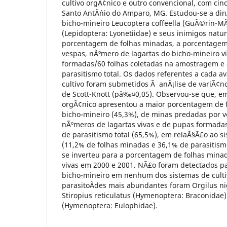
cultivo orgÃ¢nico e outro convencional, com ci
Santo AntÃ´nio do Amparo, MG. Estudou-se a di
bicho-mineiro Leucoptera coffeella (GuÃ©rin-MÃ¨n
(Lepidoptera: Lyonetiidae) e seus inimigos natur
porcentagem de folhas minadas, a porcentagem
vespas, nÃºmero de lagartas do bicho-mineiro v
formadas/60 folhas coletadas na amostragem e
parasitismo total. Os dados referentes a cada a
cultivo foram submetidos Ã anÃ¡lise de variÃ¢n
de Scott-Knott (pâ‰¤0,05). Observou-se que, em
orgÃ¢nico apresentou a maior porcentagem de 
bicho-mineiro (45,3%), de minas predadas por v
nÃºmeros de lagartas vivas e de pupas formada
de parasitismo total (65,5%), em relaÃ§Ã£o ao s
(11,2% de folhas minadas e 36,1% de parasitismo
se inverteu para a porcentagem de folhas mina
vivas em 2000 e 2001. NÃ£o foram detectados pa
bicho-mineiro em nenhum dos sistemas de culti
parasitoÃ­des mais abundantes foram Orgilus nige
Stiropius reticulatus (Hymenoptera: Braconidae
(Hymenoptera: Eulophidae).