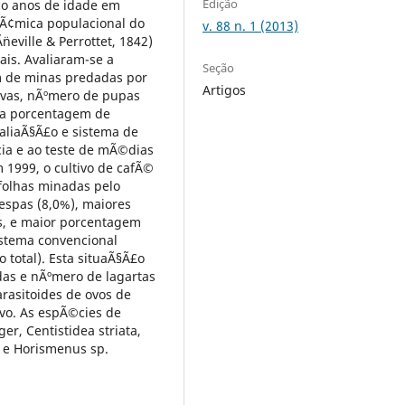
Edição
nco anos de idade em
nÃ¢mica populacional do
v. 88 n. 1 (2013)
eville & Perrottet, 1842)
ais. Avaliaram-se a
Seção
 de minas predadas por
Artigos
ivas, nÃºmero de pupas
 a porcentagem de
valiaÃ§Ã£o e sistema de
cia e ao teste de mÃ©dias
 1999, o cultivo de cafÃ©
folhas minadas pelo
espas (8,0%), maiores
s, e maior porcentagem
istema convencional
 total). Esta situaÃ§Ã£o
das e nÃºmero de lagartas
rasitoides de ovos de
vo. As espÃ©cies de
r, Centistidea striata,
) e Horismenus sp.