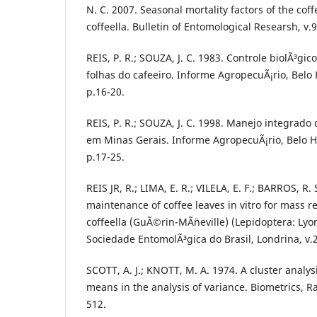
N. C. 2007. Seasonal mortality factors of the cof
coffeella. Bulletin of Entomological Researsh, v.9
REIS, P. R.; SOUZA, J. C. 1983. Controle biolÃ³gi
folhas do cafeeiro. Informe AgropecuÃ¡rio, Belo H
p.16-20.
REIS, P. R.; SOUZA, J. C. 1998. Manejo integrado
em Minas Gerais. Informe AgropecuÃ¡rio, Belo Ho
p.17-25.
REIS JR, R.; LIMA, E. R.; VILELA, E. F.; BARROS, R.
maintenance of coffee leaves in vitro for mass r
coffeella (GuÃ©rin-MÃ¨neville) (Lepidoptera: Lyo
Sociedade EntomolÃ³gica do Brasil, Londrina, v.2
SCOTT, A. J.; KNOTT, M. A. 1974. A cluster analy
means in the analysis of variance. Biometrics, Ra
512.