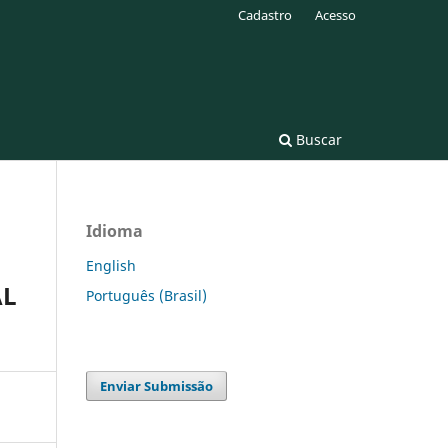
Cadastro
Acesso
Buscar
Idioma
English
AL
Português (Brasil)
Enviar Submissão