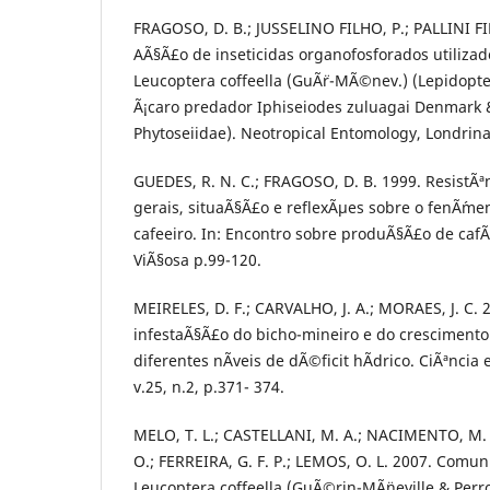
FRAGOSO, D. B.; JUSSELINO FILHO, P.; PALLINI FIL
AÃ§Ã£o de inseticidas organofosforados utilizad
Leucoptera coffeella (GuÃ¨r-MÃ©nev.) (Lepidopte
Ã¡caro predador Iphiseiodes zuluagai Denmark 
Phytoseiidae). Neotropical Entomology, Londrina,
GUEDES, R. N. C.; FRAGOSO, D. B. 1999. ResistÃªn
gerais, situaÃ§Ã£o e reflexÃµes sobre o fenÃ´m
cafeeiro. In: Encontro sobre produÃ§Ã£o de caf
ViÃ§osa p.99-120.
MEIRELES, D. F.; CARVALHO, J. A.; MORAES, J. C. 
infestaÃ§Ã£o do bicho-mineiro e do crescimento
diferentes nÃ­veis de dÃ©ficit hÃ­drico. CiÃªncia 
v.25, n.2, p.371- 374.
MELO, T. L.; CASTELLANI, M. A.; NACIMENTO, M.
O.; FERREIRA, G. F. P.; LEMOS, O. L. 2007. Comu
Leucoptera coffeella (GuÃ©rin-MÃ¨neville & Perro