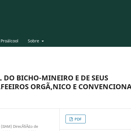
 Proálcool
Sobre
 DO BICHO-MINEIRO E DE SEUS
AFEEIROS ORGÃ‚NICO E CONVENCION
PDF
 (IIAM) DirecÃ§Ã£o de