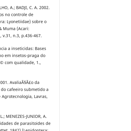
HO, A.; BADJI, C. A. 2002.
os no controle de
ra: Lyonetiidae) sobre o
& Muma (Acari:
 v.31, n.3, p.436-467.
cia a inseticidas: Bases
eno em insetos-praga do
Ã© com qualidade, 1.,
2001. AvaliaÃ§Ã£o da
 do cafeeiro submetido a
e Agrotecnologia, Lavras,
 L.; MENEZES-JUNIOR, A.
nidades de parasitoides de
ttet, 1842) (Lepidoptera: