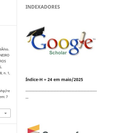
INDEXADORES
Ã´nio.
NEIRO
IROS
S.
8, n. 1,
Índice-H = 24 em maio/2025
------------------------------------------------
.php/re
em: 7
--