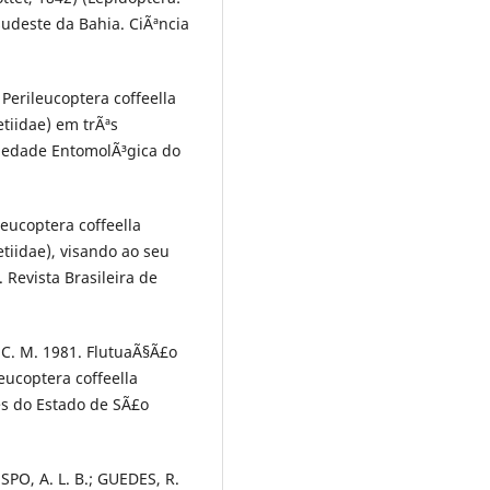
sudeste da Bahia. CiÃªncia
e Perileucoptera coffeella
tiidae) em trÃªs
ciedade EntomolÃ³gica do
leucoptera coffeella
tiidae), visando ao seu
Revista Brasileira de
 C. M. 1981. FlutuaÃ§Ã£o
eucoptera coffeella
es do Estado de SÃ£o
ESPO, A. L. B.; GUEDES, R.