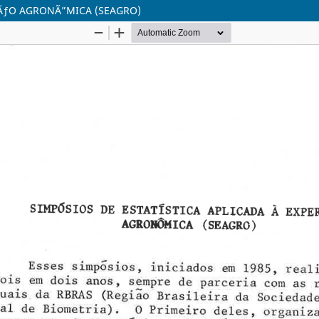
‡ÃƒO AGRONÃ”MICA (SEAGRO)