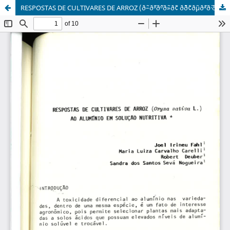
RESPOSTAS DE CULTIVARES DE ARROZ (ð˜–ð˜³ð˜ºð˜»ð˜¢ ð˜´ð˜¢ð˜µð˜ªð˜·ð˜¢ L.) AO ALUMÃNIO EM SOLUÃ‡ÃƒO NUTRITIVA