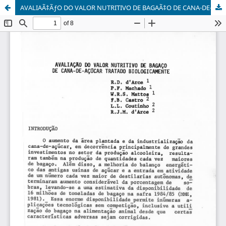
AVALIAÃ‡ÃƒO DO VALOR NUTRITIVO DE BAGAÃ‡O DE CANA-DE-AÃ‡ÃšCAR TRATADO BIOLOGICAMENTE