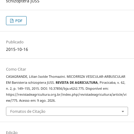
schizoptera JUSS
PDF
Publicado
2015-10-16
Como Citar
CASAGRANDE, Lilian Isolde Thomazini. MICORRIZA VESICULAR-ARBUSCULAR
EM Banisteria schizoptera JUSS.
REVISTA DE AGRICULTURA
, Piracicaba, v. 62,
n. 2, p. 149–155, 2015. DOI: 10.37856/bja.v62i2.775. Disponível em:
https://revistadeagricultura.org.br/index.php/revistadeagricultura/article/vi
ew/775. Acesso em: 9 ago. 2026.
Fomatos de Citação
Edição