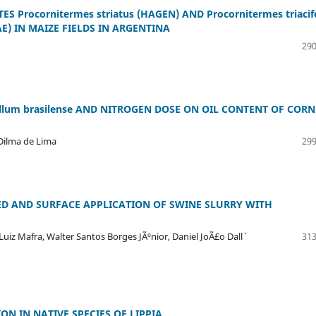
 Procornitermes striatus (HAGEN) AND Procornitermes triacif
AE) IN MAIZE FIELDS IN ARGENTINA
290
illum brasilense AND NITROGEN DOSE ON OIL CONTENT OF CORN
 Dilma de Lima
299
TED AND SURFACE APPLICATION OF SWINE SLURRY WITH
Luiz Mafra, Walter Santos Borges JÃºnior, Daniel JoÃ£o Dall`
313
N IN NATIVE SPECIES OF LIPPIA