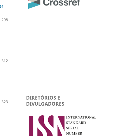
er
-298
-312
DIRETÓRIOS E
-323
DIVULGADORES