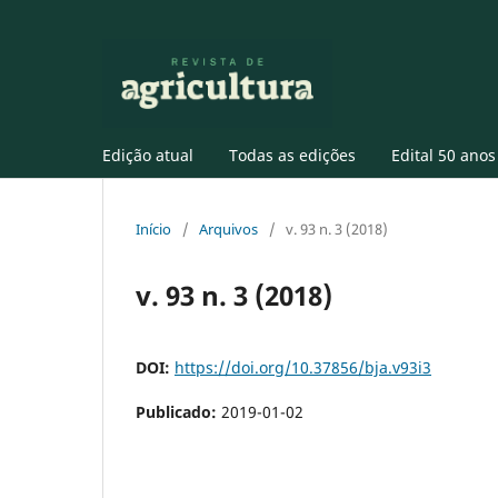
Edição atual
Todas as edições
Edital 50 anos
Início
/
Arquivos
/
v. 93 n. 3 (2018)
v. 93 n. 3 (2018)
DOI:
https://doi.org/10.37856/bja.v93i3
Publicado:
2019-01-02