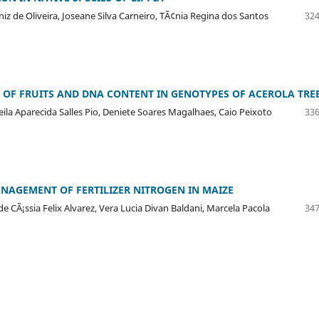
iz de Oliveira, Joseane Silva Carneiro, TÃ¢nia Regina dos Santos
324
OF FRUITS AND DNA CONTENT IN GENOTYPES OF ACEROLA TRE
eila Aparecida Salles Pio, Deniete Soares Magalhaes, Caio Peixoto
336
MANAGEMENT OF FERTILIZER NITROGEN IN MAIZE
de CÃ¡ssia Felix Alvarez, Vera Lucia Divan Baldani, Marcela Pacola
347