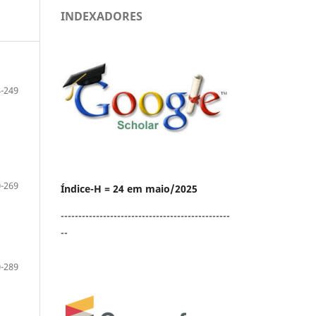
INDEXADORES
-249
-269
Índice-H = 24 em maio/2025
------------------------------------------------
--
-289