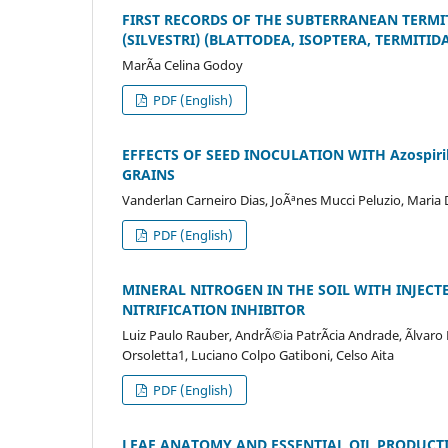
FIRST RECORDS OF THE SUBTERRANEAN TERMITES
(SILVESTRI) (BLATTODEA, ISOPTERA, TERMITID
MarÃ­a Celina Godoy
PDF (English)
EFFECTS OF SEED INOCULATION WITH Azospir
GRAINS
Vanderlan Carneiro Dias, JoÃªnes Mucci Peluzio, Maria
PDF (English)
MINERAL NITROGEN IN THE SOIL WITH INJEC
NITRIFICATION INHIBITOR
Luiz Paulo Rauber, AndrÃ©ia PatrÃ­cia Andrade, Ãlvaro 
Orsoletta1, Luciano Colpo Gatiboni, Celso Aita
PDF (English)
LEAF ANATOMY AND ESSENTIAL OIL PRODUCTIO