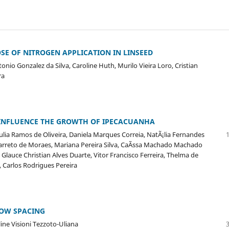
SE OF NITROGEN APPLICATION IN LINSEED
onio Gonzalez da Silva, Caroline Huth, Murilo Vieira Loro, Cristian
ra
 INFLUENCE THE GROWTH OF IPECACUANHA
Julia Ramos de Oliveira, Daniela Marques Correia, NatÃ¡lia Fernandes
arreto de Moraes, Mariana Pereira Silva, CaÃ­ssa Machado Machado
 Glauce Christian Alves Duarte, Vitor Francisco Ferreira, Thelma de
 Carlos Rodrigues Pereira
ROW SPACING
ine Visioni Tezzoto-Uliana