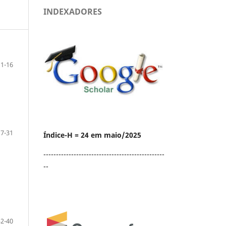
INDEXADORES
1-16
17-31
Índice-H = 24 em maio/2025
------------------------------------------------
--
32-40