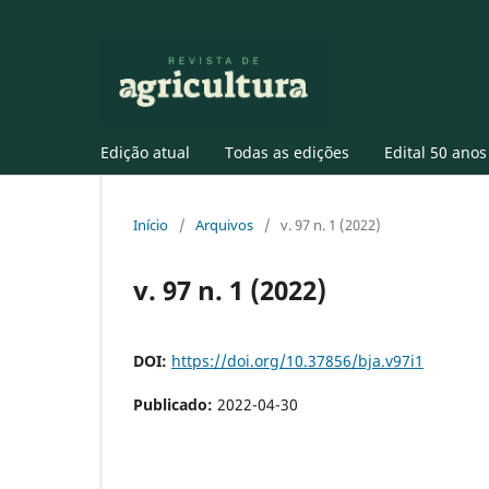
Edição atual
Todas as edições
Edital 50 anos
Início
/
Arquivos
/
v. 97 n. 1 (2022)
v. 97 n. 1 (2022)
DOI:
https://doi.org/10.37856/bja.v97i1
Publicado:
2022-04-30