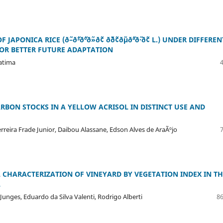
NICA RICE (ð˜–ð˜³ð˜ºð˜»ð˜¢ ð˜´ð˜¢ð˜µð˜ªð˜·ð˜¢ L.) UNDER DIFFEREN
FOR BETTER FUTURE ADAPTATION
atima
RBON STOCKS IN A YELLOW ACRISOL IN DISTINCT USE AND
rreira Frade Junior, Daibou Alassane, Edson Alves de AraÃºjo
 CHARACTERIZATION OF VINEYARD BY VEGETATION INDEX IN TH
L
ges, Eduardo da Silva Valenti, Rodrigo Alberti
86