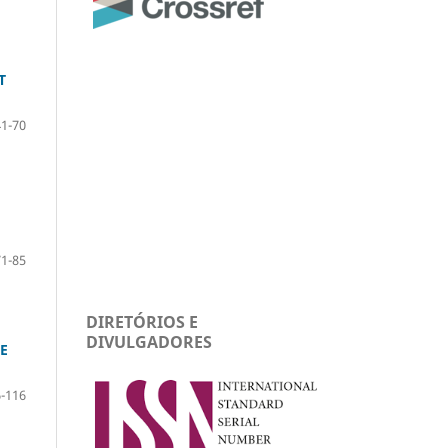
T
41-70
71-85
DIRETÓRIOS E
DIVULGADORES
E
-116