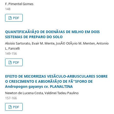
F. Pimentel Gomes
148
PDF
QUANTIFICAÃ‡ÃƒO DE DOENÃ‡AS DE MILHO EM DOIS
SISTEMAS DE PREPARO DO SOLO
Aloisio Sartorato, Evair M. Mente, JosÃ© OtÃ¡vio M. Menten, Antonio
L. Fancelli
149-156
PDF
EFEITO DE MICORRIZAS VESÃCULO-ARBUSCULARES SOBRE
O CRESCIMENTO E ABSORÃ‡ÃƒO DE FÃ“SFORO DE
Andropogon gayanys cv. PLANALTINA
Newton de Lucena Costa, Valdinei Tadeu Paulino
157-166
PDF