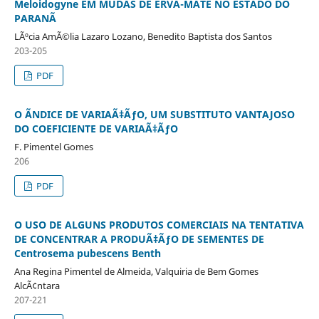
Meloidogyne EM MUDAS DE ERVA-MATE NO ESTADO DO
PARANÃ
LÃºcia AmÃ©lia Lazaro Lozano, Benedito Baptista dos Santos
203-205
PDF
O ÃNDICE DE VARIAÃ‡ÃƒO, UM SUBSTITUTO VANTAJOSO
DO COEFICIENTE DE VARIAÃ‡ÃƒO
F. Pimentel Gomes
206
PDF
O USO DE ALGUNS PRODUTOS COMERCIAIS NA TENTATIVA
DE CONCENTRAR A PRODUÃ‡ÃƒO DE SEMENTES DE
Centrosema pubescens Benth
Ana Regina Pimentel de Almeida, Valquiria de Bem Gomes
AlcÃ¢ntara
207-221