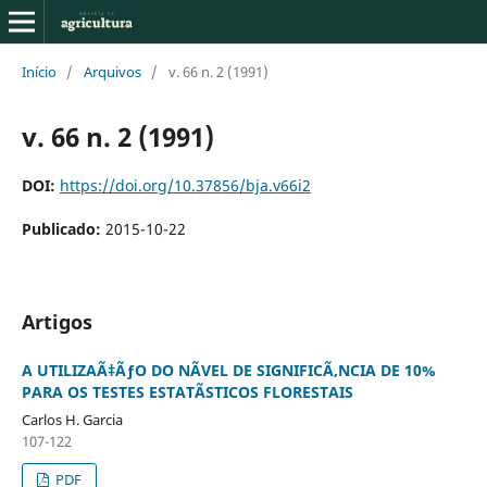
Início
/
Arquivos
/
v. 66 n. 2 (1991)
v. 66 n. 2 (1991)
DOI:
https://doi.org/10.37856/bja.v66i2
Publicado:
2015-10-22
Artigos
A UTILIZAÃ‡ÃƒO DO NÃVEL DE SIGNIFICÃ‚NCIA DE 10%
PARA OS TESTES ESTATÃSTICOS FLORESTAIS
Carlos H. Garcia
107-122
PDF