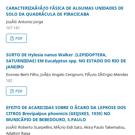
CARACTERIZAÃ‡ÃƒO FÃSICA DE ALGUMAS UNIDADES DE
SOLO DA QUADRÃCULA DE PIRACICABA
JosÃ© Antonio Jorge
167-181
PDF
SURTO DE Hylesia nanus Walker .(LEPIDOPTERA,
SATURNIIDAE) EM Eucalyptus spp. NO ESTADO DO RIO DE
JANEIRO
Evoneo Berti Filho, JoÃ£o Angelo Cerignoni, FlÃ¡vio SÃ©rgio Mendes
182
PDF
EFEITO DE ACARICIDAS SOBRE O ÃCARO DA LEPROSE DOS
CITROS Brevipalpus phoenicis (GEIJSKES, 1939) NO
MUNICÃPIO DE BEBEDOURO, S.PAULO
JosÃ© Roberto Scarpellini, MÃ¡rio Eidi Sato, Akira Paulo Takematsu,
Adalton Raga