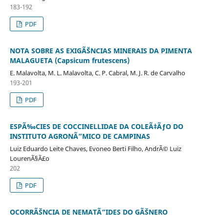
183-192
PDF
NOTA SOBRE AS EXIGÃŠNCIAS MINERAIS DA PIMENTA
MALAGUETA (Capsicum frutescens)
E. Malavolta, M. L. Malavolta, C. P. Cabral, M. J. R. de Carvalho
193-201
PDF
ESPÃ‰CIES DE COCCINELLIDAE DA COLEÃ‡ÃƒO DO
INSTITUTO AGRONÃ”MICO DE CAMPINAS
Luiz Eduardo Leite Chaves, Evoneo Berti Filho, AndrÃ© Luiz
LourenÃ§Ã£o
202
PDF
OCORRÃŠNCIA DE NEMATÃ“IDES DO GÃŠNERO