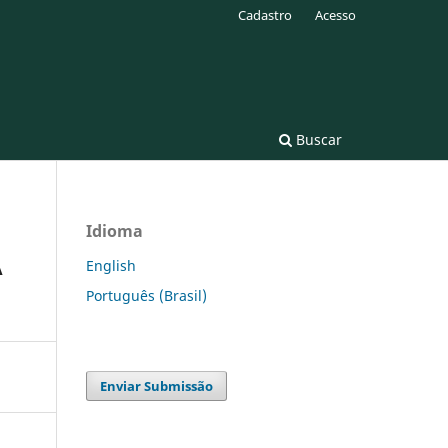
Cadastro
Acesso
Buscar
Idioma
A
English
Português (Brasil)
Enviar Submissão