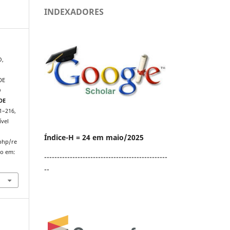
INDEXADORES
O,
DE
O
DE
01–216,
ível
Índice-H = 24 em maio/2025
.php/re
so em:
------------------------------------------------
--