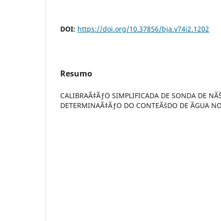
DOI:
https://doi.org/10.37856/bja.v74i2.1202
Resumo
CALIBRAÃ‡ÃƒO SIMPLIFICADA DE SONDA DE NÃ
DETERMINAÃ‡ÃƒO DO CONTEÃšDO DE ÃGUA N