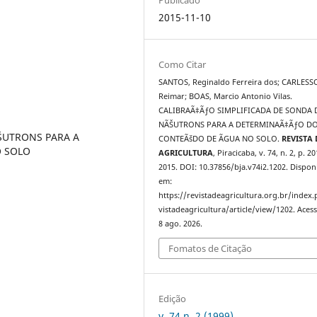
2015-11-10
Como Citar
SANTOS, Reginaldo Ferreira dos; CARLESS
Reimar; BOAS, Marcio Antonio Vilas.
CALIBRAÃ‡ÃƒO SIMPLIFICADA DE SONDA 
NÃŠUTRONS PARA A DETERMINAÃ‡ÃƒO D
ŠUTRONS PARA A
CONTEÃšDO DE ÃGUA NO SOLO.
REVISTA 
O SOLO
AGRICULTURA
, Piracicaba, v. 74, n. 2, p. 2
2015. DOI: 10.37856/bja.v74i2.1202. Dispon
em:
https://revistadeagricultura.org.br/index
vistadeagricultura/article/view/1202. Aces
8 ago. 2026.
Fomatos de Citação
Edição
v. 74 n. 2 (1999)