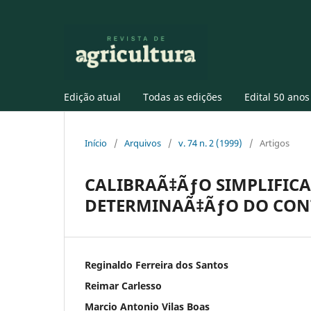
Edição atual
Todas as edições
Edital 50 anos
Início
/
Arquivos
/
v. 74 n. 2 (1999)
/
Artigos
CALIBRAÃ‡ÃƒO SIMPLIFIC
DETERMINAÃ‡ÃƒO DO CONT
Reginaldo Ferreira dos Santos
Reimar Carlesso
Marcio Antonio Vilas Boas