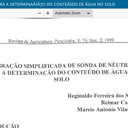
ARA A DETERMINAÃ‡ÃƒO DO CONTEÃšDO DE ÃGUA NO SOLO