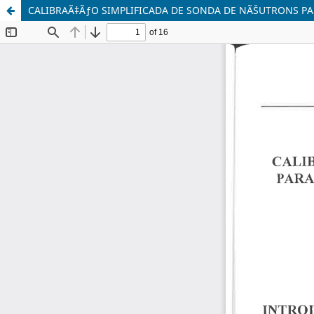
CALIBRAÃ‡ÃƒO SIMPLIFICADA DE SONDA DE NÃŠUTRONS P